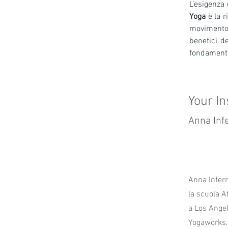
Yoga
 è la 
movimento, 
benefici d
fondamental
Your In
Anna Inf
Anna Inferr
la scuola A
a Los Angel
Yogaworks, 