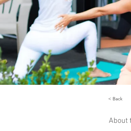
< Back
About 