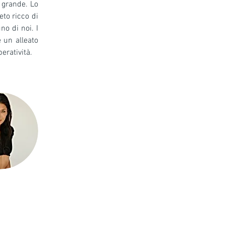
L’esigenza di rallentare i ritmi di vita e di rigenerarsi diventa ogni giorno più grande. Lo 
to ricco di 
o di noi. I 
un alleato 
eratività.