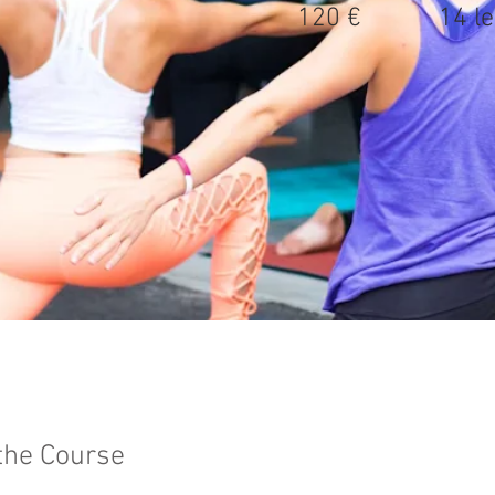
120 €
14 le
the Course