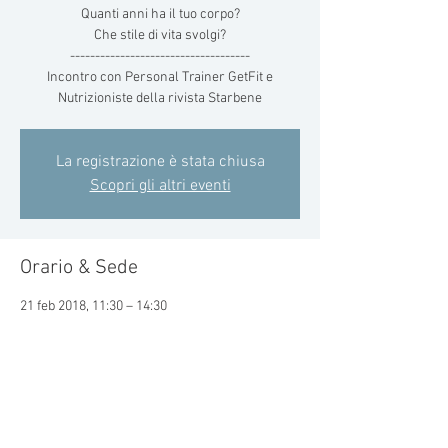
Quanti anni ha il tuo corpo?
Che stile di vita svolgi?
------------------------------------
Incontro con Personal Trainer GetFit e
Nutrizioniste della rivista Starbene
La registrazione è stata chiusa
Scopri gli altri eventi
Orario & Sede
21 feb 2018, 11:30 – 14:30
Palazzo Mondadori, Via Arnoldo Mondadori, 1,
20090 Milano MI, Italia