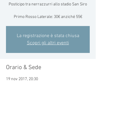
Posticipo tra nerrazzurri allo stadio San Siro
Primo Rosso Laterale: 30€ anziché 55€
La registrazione è stata chiusa
Scopri gli altri eventi
Orario & Sede
19 nov 2017, 20:30
San Siro Stadio, 20151 Milano MI, Italia
Condividi questo evento