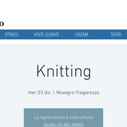
FITNESS
VISITE GUIDATE
CINEMA
TEATRI
Knitting
mer 03 dic
  |  
Novegro-Tregarezzo
La registrazione è stata chiusa
Scopri gli altri eventi