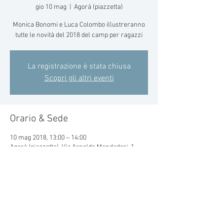
gio 10 mag
  |  
Agorà (piazzetta)
Monica Bonomi e Luca Colombo illustreranno
tutte le novità del 2018 del camp per ragazzi
La registrazione è stata chiusa
Scopri gli altri eventi
Orario & Sede
10 mag 2018, 13:00 – 14:00
Agorà (piazzetta), Via Arnoldo Mondadori, 1,
20090 Segrate MI, Italia
Condividi questo evento