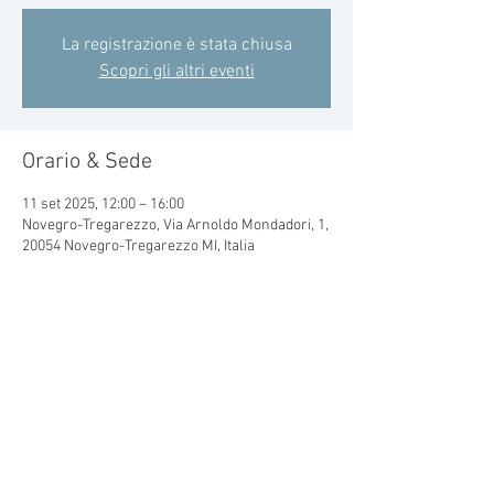
La registrazione è stata chiusa
Scopri gli altri eventi
Orario & Sede
11 set 2025, 12:00 – 16:00
Novegro-Tregarezzo, Via Arnoldo Mondadori, 1,
20054 Novegro-Tregarezzo MI, Italia
Condividi questo evento
© 2015 by CRAL MONDADORI