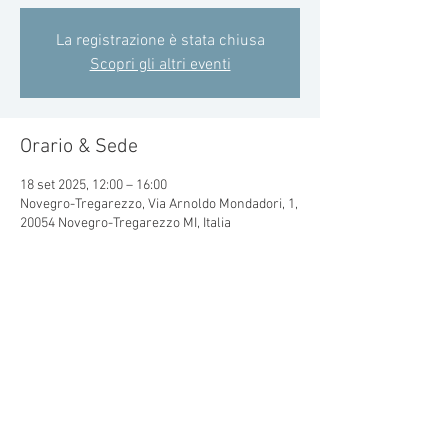
La registrazione è stata chiusa
Scopri gli altri eventi
Orario & Sede
18 set 2025, 12:00 – 16:00
Novegro-Tregarezzo, Via Arnoldo Mondadori, 1,
20054 Novegro-Tregarezzo MI, Italia
Condividi questo evento
© 2015 by CRAL MONDADORI