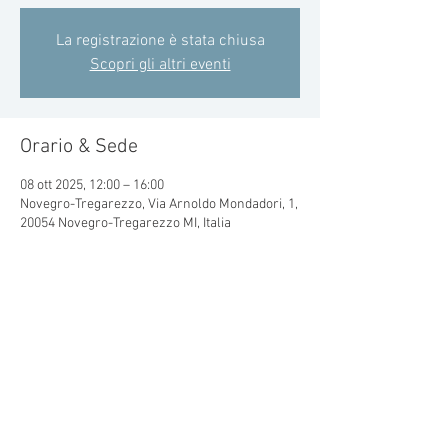
La registrazione è stata chiusa
Scopri gli altri eventi
Orario & Sede
08 ott 2025, 12:00 – 16:00
Novegro-Tregarezzo, Via Arnoldo Mondadori, 1,
20054 Novegro-Tregarezzo MI, Italia
Condividi questo evento
© 2015 by CRAL MONDADORI