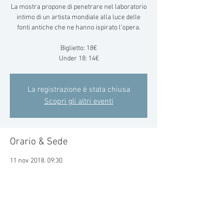
La mostra propone di penetrare nel laboratorio
intimo di un artista mondiale alla luce delle
fonti antiche che ne hanno ispirato l’opera.
Biglietto: 18€
Under 18: 14€
La registrazione è stata chiusa
Scopri gli altri eventi
Orario & Sede
11 nov 2018, 09:30
Palazzo Reale, Piazza del Duomo, 12, 20122
Milano MI, Italia