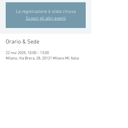
La registrazione è stata chiusa
Scopri gli altri eventi
Orario & Sede
22 nov 2025, 10:00 – 13:00
Milano, Via Brera, 28, 20121 Milano MI, Italia
Condividi questo evento
© 2015 by CRAL MONDADORI
Lo statuto