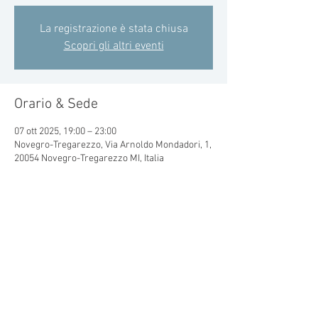
La registrazione è stata chiusa
Scopri gli altri eventi
Orario & Sede
07 ott 2025, 19:00 – 23:00
Novegro-Tregarezzo, Via Arnoldo Mondadori, 1,
20054 Novegro-Tregarezzo MI, Italia
Condividi questo evento
© 2015 by CRAL MONDADORI