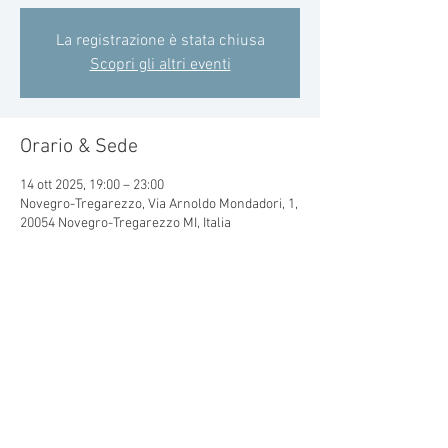
La registrazione è stata chiusa
Scopri gli altri eventi
Orario & Sede
14 ott 2025, 19:00 – 23:00
Novegro-Tregarezzo, Via Arnoldo Mondadori, 1,
20054 Novegro-Tregarezzo MI, Italia
Condividi questo evento
© 2015 by CRAL MONDADORI