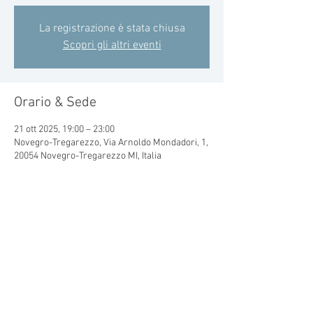
La registrazione è stata chiusa
Scopri gli altri eventi
Orario & Sede
21 ott 2025, 19:00 – 23:00
Novegro-Tregarezzo, Via Arnoldo Mondadori, 1,
20054 Novegro-Tregarezzo MI, Italia
Condividi questo evento
© 2015 by CRAL MONDADORI