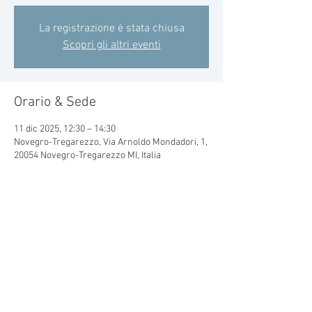
La registrazione è stata chiusa
Scopri gli altri eventi
Orario & Sede
11 dic 2025, 12:30 – 14:30
Novegro-Tregarezzo, Via Arnoldo Mondadori, 1,
20054 Novegro-Tregarezzo MI, Italia
Condividi questo evento
© 2015 by CRAL MONDADORI